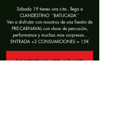
Sábado 19 tienes una cita.. llega a
CLANDESTINO ``BATUCADA´´
Ven a disfrutar con nosotros de una fiestón de
PRE-CARNAVAL con show de percusión,
performance y muchas mas sorpresas..
ENTRADA +2 CONSUMICIONES = 15€
Las entradas no están a la venta
Ver otros eventos
Horario y ubicación
19 feb 2022, 22:00
CLANDESTINO, 36960 Sanjenjo,
Pontevedra, España