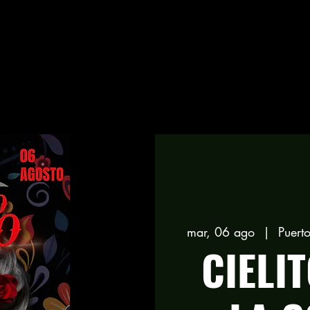
mar, 06 ago
  |  
Puert
CIELI