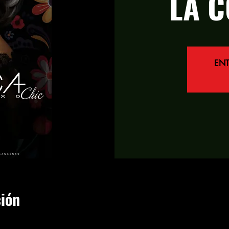
LA C
EN
ción