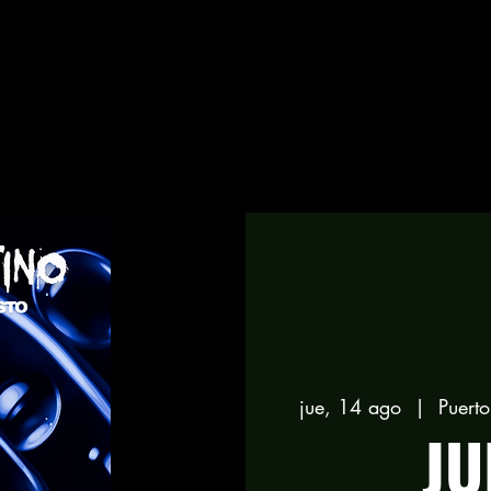
jue, 14 ago
  |  
Puert
JU