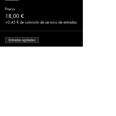
Precio
18,00 €
+0,45 € de comisión de servicio de entradas
Entradas agotadas
Tipo de entrada
PRIMERAS ENTRADAS
Precio
21,00 €
+0,53 € de comisión de servicio de entradas
Entradas agotadas
Tipo de entrada
SEGUNDAS ENTRADAS