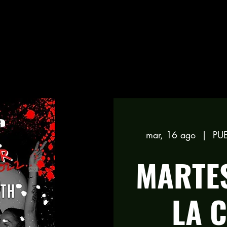
mar, 16 ago
  |  
PU
MARTES
LA 