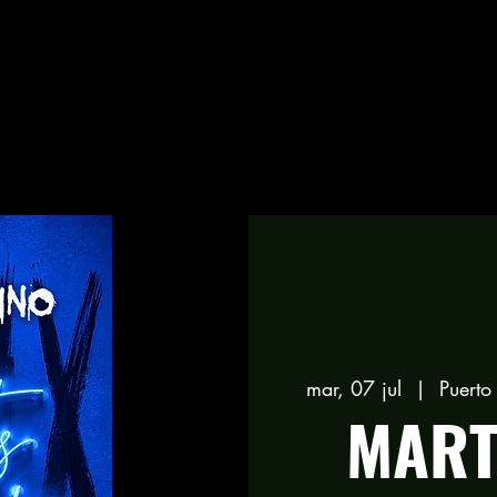
mar, 07 jul
  |  
Puert
MART