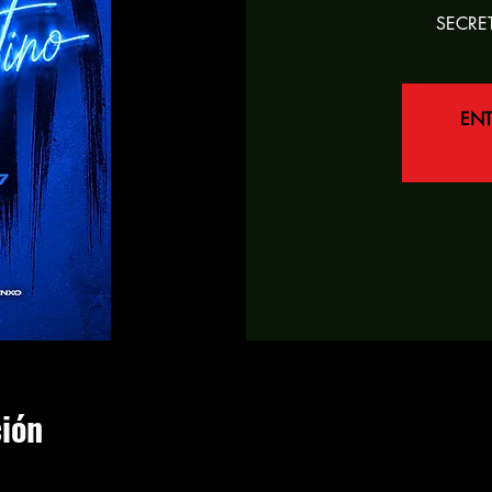
SECRE
EN
ción