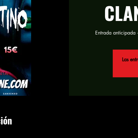
CLA
Las ent
ción