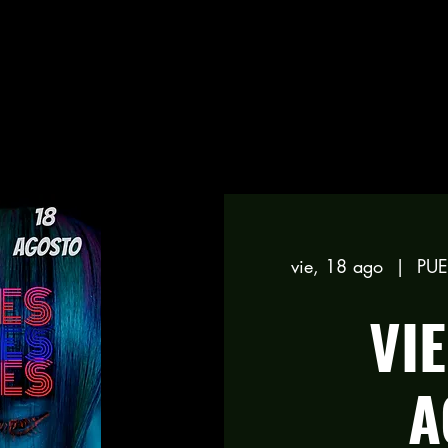
vie, 18 ago
  |  
PUE
VI
A