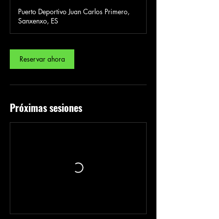
3
Puerto Deportivo Juan Carlos Primero,
0
Sanxenxo, ES
m
i
n
Reservar ahora
Próximas sesiones