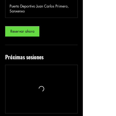
3
Puerto Deportivo Juan Carlos Primero,
0
Sanxenxo
m
i
n
Reservar ahora
Próximas sesiones