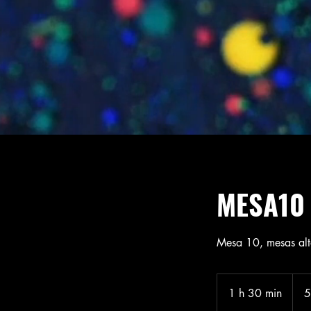
MESA10 |
Mesa 10, mesas alt
50
euros
1 h 30 min
1
5