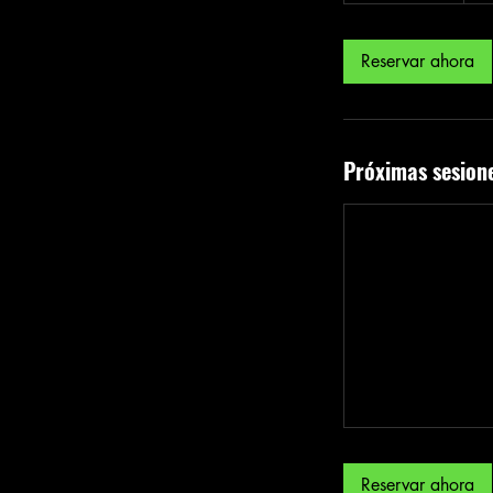
3
0
Reservar ahora
m
i
n
Próximas sesion
Reservar ahora